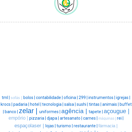
tml |
bolos |
contabilidade |
oficina |
299 |
instrumentos |
igrejas |
sofás |
krocs |
padaria |
hotel |
tecnologia |
salsa |
sushi |
tintas |
animais |
buffet
zelar |
agência |
açougue |
|
banco |
uniformes |
tapete |
empório |
pizzaria |
djapa |
artesanato |
carnes |
rei |
máquinas |
espaçolaser |
lojas |
turismo |
restaurante |
fármacia |