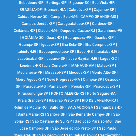
Bebedouro-SP
|
Bertioga-SP
|
Biguaçu-SC
|
Boa Vista-RR
|
BRASÍLIA-DF
|
Brumado-BA
|
Cabreúva-SP
|
Cajamar-SP
|
Caldas Novas-GO
|
Campo Belo-MG
|
CAMPO GRANDE-MS
|
Campos Jordão-SP
|
Caraguatatuba-SP
|
Cardoso-SP
|
Ceilândia-DF
|
Cláudio-MG
|
Duque de Caxias-RJ
|
Garanhuns-PE
|
GOIÂNIA-GO
|
Guará-DF
|
Guarapuava-PR
|
Guariba-SP
|
Guarujá-SP
|
Iguapé-SP
|
Ilha Bela-SP
|
Ilha Comprida-SP
|
Itabirito-MG
|
Itaquaquecetuba-SP
|
Itaqui-RS
|
Ituiutaba-MG
|
Jaboticabal-SP
|
Jacareí-SP
|
José Raydan-MG
|
Lages-SC
|
Londrina-PR
|
Luís Correia-PI
|
MANAUS-AM
|
Matão-SP
|
Medianeira-PR
|
Mirassol-SP
|
Mococa-SP
|
Monte Alto-SP
|
Morro Agudo-SP
|
Novo Progresso-PA
|
Olímpia-SP
|
Osasco-
SP
|
Paracatu-MG
|
Parnaíba-PI
|
Peruíbe-SP
|
Piracicaba-SP
|
Pirassununga-SP
|
PORTO ALEGRE-RS
|
Porto Seguro-BA
|
Praia Grande-SP
|
Ribeirão Preto-SP
|
RIO DE JANEIRO-RJ
|
Rolim de Moura-RO
|
Salto-SP
|
SALVADOR-BA
|
Samambaia-DF
|
Santa Maria-RS
|
Santos-SP
|
São Bernardo Campo-SP
|
São
Borja-RS
|
São Caetano do Sul-SP
|
São João Paraíso-MG
|
São
José Campos-SP
|
São José do Rio Preto-SP
|
São Paulo
(Itaquera)-SP
|
São Pedro-SP
|
São Sebastião-SP
|
Sertãozinho-