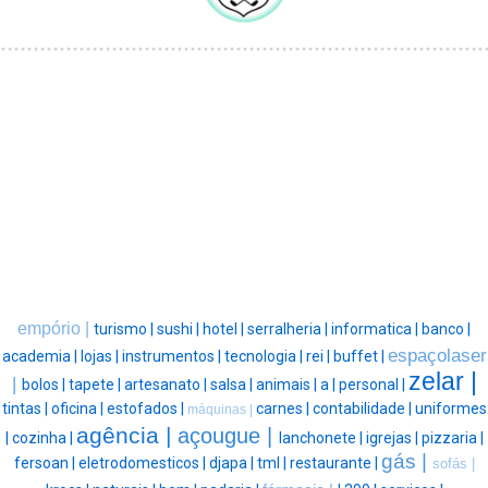
empório |
turismo |
sushi |
hotel |
serralheria |
informatica |
banco |
espaçolaser
academia |
lojas |
instrumentos |
tecnologia |
rei |
buffet |
zelar |
|
bolos |
tapete |
artesanato |
salsa |
animais |
a |
personal |
tintas |
oficina |
estofados |
carnes |
contabilidade |
uniformes
máquinas |
agência |
açougue |
|
cozinha |
lanchonete |
igrejas |
pizzaria |
gás |
fersoan |
eletrodomesticos |
djapa |
tml |
restaurante |
sofás |