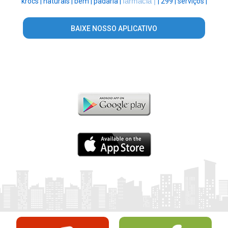
krocs |
naturais |
bem |
padaria |
fármacia |
|
299 |
serviços |
BAIXE NOSSO APLICATIVO