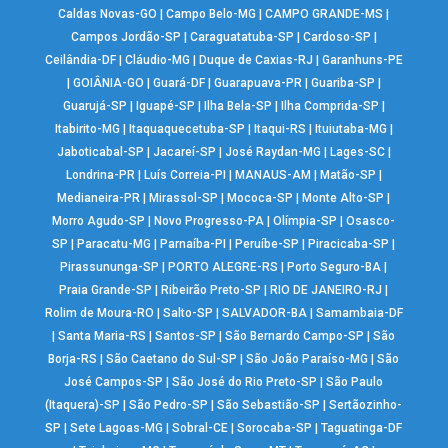
Caldas Novas-GO
|
Campo Belo-MG
|
CAMPO GRANDE-MS
|
Campos Jordão-SP
|
Caraguatatuba-SP
|
Cardoso-SP
|
Ceilândia-DF
|
Cláudio-MG
|
Duque de Caxias-RJ
|
Garanhuns-PE
|
GOIÂNIA-GO
|
Guará-DF
|
Guarapuava-PR
|
Guariba-SP
|
Guarujá-SP
|
Iguapé-SP
|
Ilha Bela-SP
|
Ilha Comprida-SP
|
Itabirito-MG
|
Itaquaquecetuba-SP
|
Itaqui-RS
|
Ituiutaba-MG
|
Jaboticabal-SP
|
Jacareí-SP
|
José Raydan-MG
|
Lages-SC
|
Londrina-PR
|
Luís Correia-PI
|
MANAUS-AM
|
Matão-SP
|
Medianeira-PR
|
Mirassol-SP
|
Mococa-SP
|
Monte Alto-SP
|
Morro Agudo-SP
|
Novo Progresso-PA
|
Olímpia-SP
|
Osasco-
SP
|
Paracatu-MG
|
Parnaíba-PI
|
Peruíbe-SP
|
Piracicaba-SP
|
Pirassununga-SP
|
PORTO ALEGRE-RS
|
Porto Seguro-BA
|
Praia Grande-SP
|
Ribeirão Preto-SP
|
RIO DE JANEIRO-RJ
|
Rolim de Moura-RO
|
Salto-SP
|
SALVADOR-BA
|
Samambaia-DF
|
Santa Maria-RS
|
Santos-SP
|
São Bernardo Campo-SP
|
São
Borja-RS
|
São Caetano do Sul-SP
|
São João Paraíso-MG
|
São
José Campos-SP
|
São José do Rio Preto-SP
|
São Paulo
(Itaquera)-SP
|
São Pedro-SP
|
São Sebastião-SP
|
Sertãozinho-
SP
|
Sete Lagoas-MG
|
Sobral-CE
|
Sorocaba-SP
|
Taguatinga-DF