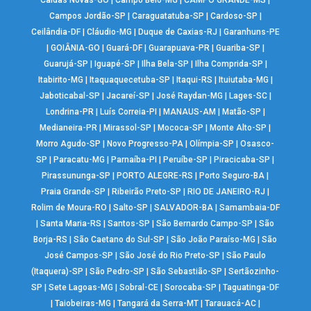
Caldas Novas-GO
|
Campo Belo-MG
|
CAMPO GRANDE-MS
|
Campos Jordão-SP
|
Caraguatatuba-SP
|
Cardoso-SP
|
Ceilândia-DF
|
Cláudio-MG
|
Duque de Caxias-RJ
|
Garanhuns-PE
|
GOIÂNIA-GO
|
Guará-DF
|
Guarapuava-PR
|
Guariba-SP
|
Guarujá-SP
|
Iguapé-SP
|
Ilha Bela-SP
|
Ilha Comprida-SP
|
Itabirito-MG
|
Itaquaquecetuba-SP
|
Itaqui-RS
|
Ituiutaba-MG
|
Jaboticabal-SP
|
Jacareí-SP
|
José Raydan-MG
|
Lages-SC
|
Londrina-PR
|
Luís Correia-PI
|
MANAUS-AM
|
Matão-SP
|
Medianeira-PR
|
Mirassol-SP
|
Mococa-SP
|
Monte Alto-SP
|
Morro Agudo-SP
|
Novo Progresso-PA
|
Olímpia-SP
|
Osasco-
SP
|
Paracatu-MG
|
Parnaíba-PI
|
Peruíbe-SP
|
Piracicaba-SP
|
Pirassununga-SP
|
PORTO ALEGRE-RS
|
Porto Seguro-BA
|
Praia Grande-SP
|
Ribeirão Preto-SP
|
RIO DE JANEIRO-RJ
|
Rolim de Moura-RO
|
Salto-SP
|
SALVADOR-BA
|
Samambaia-DF
|
Santa Maria-RS
|
Santos-SP
|
São Bernardo Campo-SP
|
São
Borja-RS
|
São Caetano do Sul-SP
|
São João Paraíso-MG
|
São
José Campos-SP
|
São José do Rio Preto-SP
|
São Paulo
(Itaquera)-SP
|
São Pedro-SP
|
São Sebastião-SP
|
Sertãozinho-
SP
|
Sete Lagoas-MG
|
Sobral-CE
|
Sorocaba-SP
|
Taguatinga-DF
|
Taiobeiras-MG
|
Tangará da Serra-MT
|
Tarauacá-AC
|