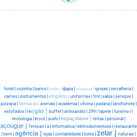
hotel |
cozinha |
banco |
djapa |
igrejas |
serralheria |
sofás |
máquinas |
empório |
carnes |
instrumentos |
uniformes |
tml |
salsa |
serviços |
pizzaria |
fármacia |
animais |
academia |
oficina |
padaria |
lanchonete |
gás |
estofados |
rei |
buffet |
artesanato |
299 |
tapete |
turismo |
|
espaçolaser |
tecnologia |
krocs |
sushi |
tintas |
personal |
açougue |
fersoan |
a |
informatica |
eletrodomesticos |
restaurante
zelar |
agência |
|
bem |
lojas |
contabilidade |
bolos |
naturais |