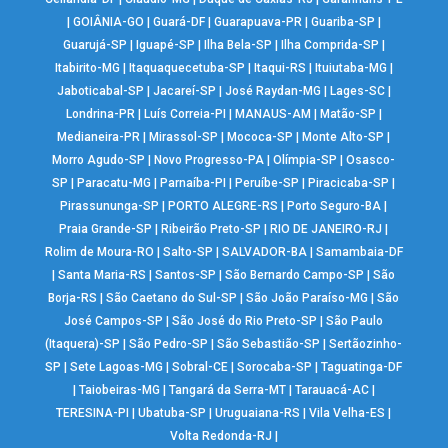
|
GOIÂNIA-GO
|
Guará-DF
|
Guarapuava-PR
|
Guariba-SP
|
Guarujá-SP
|
Iguapé-SP
|
Ilha Bela-SP
|
Ilha Comprida-SP
|
Itabirito-MG
|
Itaquaquecetuba-SP
|
Itaqui-RS
|
Ituiutaba-MG
|
Jaboticabal-SP
|
Jacareí-SP
|
José Raydan-MG
|
Lages-SC
|
Londrina-PR
|
Luís Correia-PI
|
MANAUS-AM
|
Matão-SP
|
Medianeira-PR
|
Mirassol-SP
|
Mococa-SP
|
Monte Alto-SP
|
Morro Agudo-SP
|
Novo Progresso-PA
|
Olímpia-SP
|
Osasco-
SP
|
Paracatu-MG
|
Parnaíba-PI
|
Peruíbe-SP
|
Piracicaba-SP
|
Pirassununga-SP
|
PORTO ALEGRE-RS
|
Porto Seguro-BA
|
Praia Grande-SP
|
Ribeirão Preto-SP
|
RIO DE JANEIRO-RJ
|
Rolim de Moura-RO
|
Salto-SP
|
SALVADOR-BA
|
Samambaia-DF
|
Santa Maria-RS
|
Santos-SP
|
São Bernardo Campo-SP
|
São
Borja-RS
|
São Caetano do Sul-SP
|
São João Paraíso-MG
|
São
José Campos-SP
|
São José do Rio Preto-SP
|
São Paulo
(Itaquera)-SP
|
São Pedro-SP
|
São Sebastião-SP
|
Sertãozinho-
SP
|
Sete Lagoas-MG
|
Sobral-CE
|
Sorocaba-SP
|
Taguatinga-DF
|
Taiobeiras-MG
|
Tangará da Serra-MT
|
Tarauacá-AC
|
TERESINA-PI
|
Ubatuba-SP
|
Uruguaiana-RS
|
Vila Velha-ES
|
Volta Redonda-RJ
|