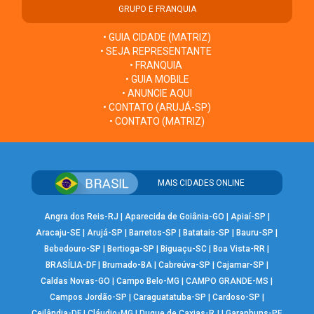
GRUPO E FRANQUIA
• GUIA CIDADE (MATRIZ)
• SEJA REPRESENTANTE
• FRANQUIA
• GUIA MOBILE
• ANUNCIE AQUI
• CONTATO (ARUJÁ-SP)
• CONTATO (MATRIZ)
MAIS CIDADES ONLINE
Angra dos Reis-RJ
|
Aparecida de Goiânia-GO
|
Apiaí-SP
|
Aracaju-SE
|
Arujá-SP
|
Barretos-SP
|
Batatais-SP
|
Bauru-SP
|
Bebedouro-SP
|
Bertioga-SP
|
Biguaçu-SC
|
Boa Vista-RR
|
BRASÍLIA-DF
|
Brumado-BA
|
Cabreúva-SP
|
Cajamar-SP
|
Caldas Novas-GO
|
Campo Belo-MG
|
CAMPO GRANDE-MS
|
Campos Jordão-SP
|
Caraguatatuba-SP
|
Cardoso-SP
|
Ceilândia-DF
|
Cláudio-MG
|
Duque de Caxias-RJ
|
Garanhuns-PE