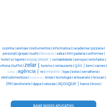
cozinha |
animais |
instrumentos |
informatica |
|
academia |
pizzaria |
personal |
igrejas |
sushi |
fármacia |
salsa |
tml |
padaria |
uniformes |
espaçolaser |
hotel |
a |
tapete |
contabilidade |
serviços |
estofados |
zelar |
gás |
oficina |
buffet |
turismo |
restaurante |
bem |
carnes |
agência |
empório |
rei |
lojas |
bolos |
serralheria |
sofás |
eletrodomesticos |
tintas |
tecnologia |
artesanato |
fersoan |
máquinas |
açougue |
299 |
lanchonete |
djapa |
naturais |
banco |
krocs |
BAIXE NOSSO APLICATIVO