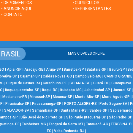
• DEPOIMENTOS
• CURRÍCULOS
• ANUNCIE AQUI
• REPRESENTANTES
• CONTATO
MAIS CIDADES ONLINE
-GO
|
Apiaí-SP
|
Aracaju-SE
|
Arujá-SP
|
Barretos-SP
|
Batatais-SP
|
Bauru-SP
|
Be
breúva-SP
|
Cajamar-SP
|
Caldas Novas-GO
|
Campo Belo-MG
|
CAMPO GRANDE
MG
|
Duque de Caxias-RJ
|
Garanhuns-PE
|
GOIÂNIA-GO
|
Guará-DF
|
Guarapuava
MG
|
Itaquaquecetuba-SP
|
Itaqui-RS
|
Ituiutaba-MG
|
Jaboticabal-SP
|
Jacareí-SP
|
Medianeira-PR
|
Mirassol-SP
|
Mococa-SP
|
Monte Alto-SP
|
Morro Agudo-SP
|
SP
|
Piracicaba-SP
|
Pirassununga-SP
|
PORTO ALEGRE-RS
|
Porto Seguro-BA
|
P
P
|
SALVADOR-BA
|
Samambaia-DF
|
Santa Maria-RS
|
Santos-SP
|
São Bernard
Campos-SP
|
São José do Rio Preto-SP
|
São Paulo (Itaquera)-SP
|
São Pedro-SP
guatinga-DF
|
Taiobeiras-MG
|
Tangará da Serra-MT
|
Tarauacá-AC
|
TERESINA-PI
ES
|
Volta Redonda-RJ
|