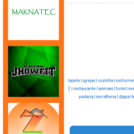
tapete |
igrejas |
cozinha |
instrumen
|
|
restaurante |
animais |
hotel |
ser
padaria |
serralheria |
djapa |
k