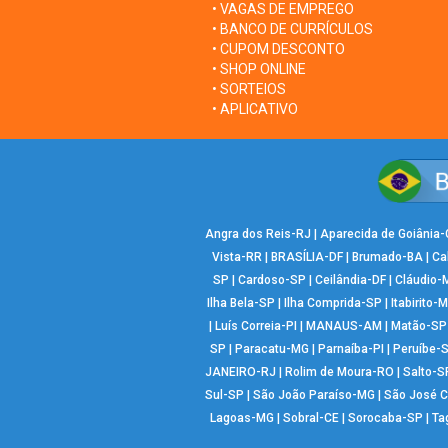
• VAGAS DE EMPREGO
• BANCO DE CURRÍCULOS
• CUPOM DESCONTO
• SHOP ONLINE
• SORTEIOS
• APLICATIVO
Angra dos Reis-RJ
|
Aparecida de Goiânia
Vista-RR
|
BRASÍLIA-DF
|
Brumado-BA
|
Ca
SP
|
Cardoso-SP
|
Ceilândia-DF
|
Cláudio-
Ilha Bela-SP
|
Ilha Comprida-SP
|
Itabirito-
|
Luís Correia-PI
|
MANAUS-AM
|
Matão-SP
SP
|
Paracatu-MG
|
Parnaíba-PI
|
Peruíbe-
JANEIRO-RJ
|
Rolim de Moura-RO
|
Salto-S
Sul-SP
|
São João Paraíso-MG
|
São José 
Lagoas-MG
|
Sobral-CE
|
Sorocaba-SP
|
Ta