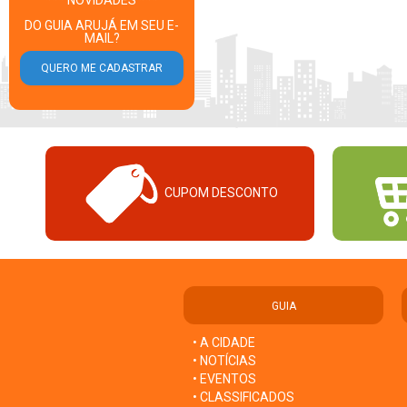
*** NOVIDADES ***
DO GUIA ARUJÁ EM SEU E-
MAIL?
CUPOM DESCONTO
GUIA
• A CIDADE
• NOTÍCIAS
• EVENTOS
• CLASSIFICADOS