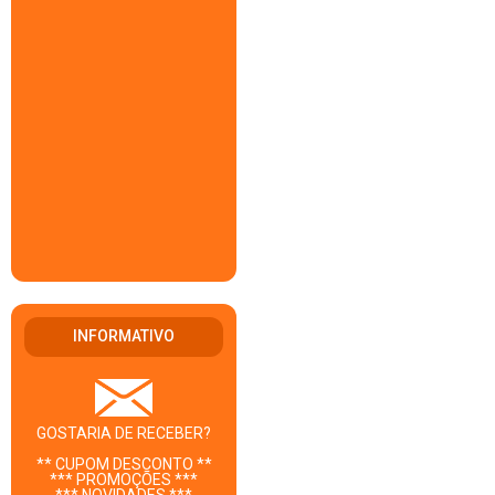
INFORMATIVO
GOSTARIA DE RECEBER?
** CUPOM DESCONTO **
*** PROMOÇÕES ***