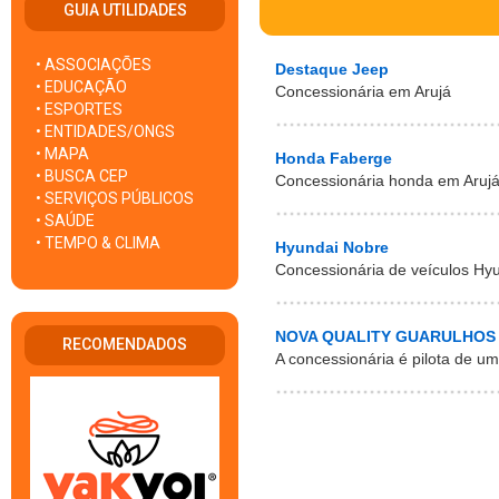
GUIA UTILIDADES
• ASSOCIAÇÕES
Destaque Jeep
• EDUCAÇÃO
Concessionária em Arujá
• ESPORTES
• ENTIDADES/ONGS
• MAPA
Honda Faberge
• BUSCA CEP
Concessionária honda em Aruj
• SERVIÇOS PÚBLICOS
• SAÚDE
• TEMPO & CLIMA
Hyundai Nobre
Concessionária de veículos Hy
NOVA QUALITY GUARULHOS
RECOMENDADOS
A concessionária é pilota de um