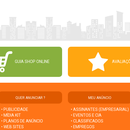
GUIA SHOP ONLINE
AVALIAÇ
QUER ANUNCIAR ?
MEU ANÚNCIO
• PUBLICIDADE
• ASSINANTES (EMPRESARIAL)
• MÍDIA KIT
• EVENTOS E CIA
• PLANOS DE ANÚNCIO
• CLASSIFICADOS
• WEB SITES
• EMPREGOS