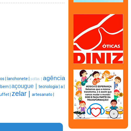
agência
os |
lanchonete |
sofás |
açougue |
|
bem |
tecnologia |
a |
zelar |
uffet |
artesanato |