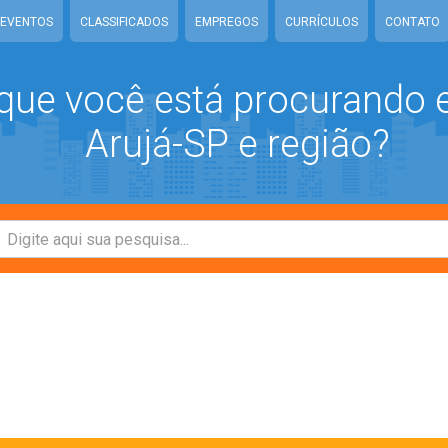
EVENTOS
CLASSIFICADOS
EMPREGOS
CURRÍCULOS
CONTATO
que você está procurando
Arujá-SP e região?