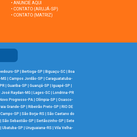
• ANUNCIE AQUI
• CONTATO (ARUJÁ-SP)
• CONTATO (MATRIZ)
bedouro-SP
|
Bertioga-SP
|
Biguaçu-SC
|
Boa
-MS
|
Campos Jordão-SP
|
Caraguatatuba-
-PR
|
Guariba-SP
|
Guarujá-SP
|
Iguapé-SP
|
|
José Raydan-MG
|
Lages-SC
|
Londrina-PR
Novo Progresso-PA
|
Olímpia-SP
|
Osasco-
raia Grande-SP
|
Ribeirão Preto-SP
|
RIO DE
o Campo-SP
|
São Borja-RS
|
São Caetano do
|
São Sebastião-SP
|
Sertãozinho-SP
|
Sete
|
Ubatuba-SP
|
Uruguaiana-RS
|
Vila Velha-