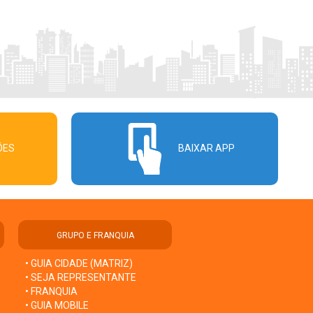
ÕES
BAIXAR APP
GRUPO E FRANQUIA
• GUIA CIDADE (MATRIZ)
• SEJA REPRESENTANTE
• FRANQUIA
• GUIA MOBILE