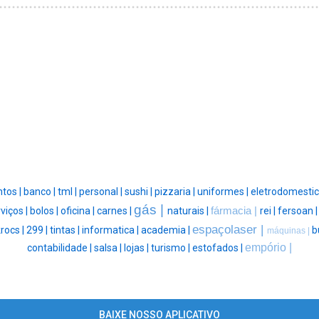
tos |
banco |
tml |
personal |
sushi |
pizzaria |
uniformes |
eletrodomestic
gás |
viços |
bolos |
oficina |
carnes |
naturais |
fármacia |
rei |
fersoan 
espaçolaser |
rocs |
299 |
tintas |
informatica |
academia |
b
máquinas |
empório |
contabilidade |
salsa |
lojas |
turismo |
estofados |
BAIXE NOSSO APLICATIVO