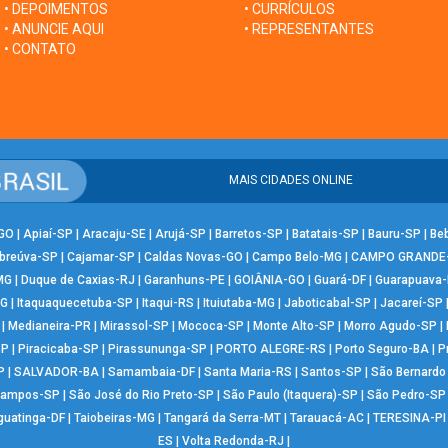
• DEPOIMENTOS
• CURRÍCULOS
• ANUNCIE AQUI
• REPRESENTANTES
• CONTATO
MAIS CIDADES ONLINE
-GO
|
Apiaí-SP
|
Aracaju-SE
|
Arujá-SP
|
Barretos-SP
|
Batatais-SP
|
Bauru-SP
|
Be
breúva-SP
|
Cajamar-SP
|
Caldas Novas-GO
|
Campo Belo-MG
|
CAMPO GRANDE
MG
|
Duque de Caxias-RJ
|
Garanhuns-PE
|
GOIÂNIA-GO
|
Guará-DF
|
Guarapuava
MG
|
Itaquaquecetuba-SP
|
Itaqui-RS
|
Ituiutaba-MG
|
Jaboticabal-SP
|
Jacareí-SP
|
Medianeira-PR
|
Mirassol-SP
|
Mococa-SP
|
Monte Alto-SP
|
Morro Agudo-SP
|
SP
|
Piracicaba-SP
|
Pirassununga-SP
|
PORTO ALEGRE-RS
|
Porto Seguro-BA
|
P
P
|
SALVADOR-BA
|
Samambaia-DF
|
Santa Maria-RS
|
Santos-SP
|
São Bernard
Campos-SP
|
São José do Rio Preto-SP
|
São Paulo (Itaquera)-SP
|
São Pedro-SP
guatinga-DF
|
Taiobeiras-MG
|
Tangará da Serra-MT
|
Tarauacá-AC
|
TERESINA-PI
ES
|
Volta Redonda-RJ
|