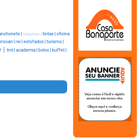
anchonete |
tintas |
oficina
máquinas |
ersoan |
rei |
estofados |
turismo |
e |
tml |
academia |
bolos |
buffet |