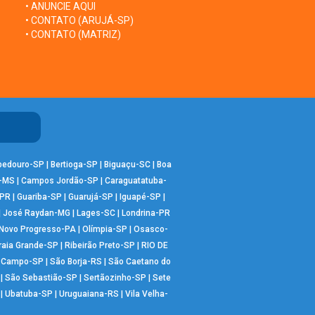
• ANUNCIE AQUI
• CONTATO (ARUJÁ-SP)
• CONTATO (MATRIZ)
bedouro-SP
|
Bertioga-SP
|
Biguaçu-SC
|
Boa
-MS
|
Campos Jordão-SP
|
Caraguatatuba-
-PR
|
Guariba-SP
|
Guarujá-SP
|
Iguapé-SP
|
|
José Raydan-MG
|
Lages-SC
|
Londrina-PR
Novo Progresso-PA
|
Olímpia-SP
|
Osasco-
raia Grande-SP
|
Ribeirão Preto-SP
|
RIO DE
o Campo-SP
|
São Borja-RS
|
São Caetano do
|
São Sebastião-SP
|
Sertãozinho-SP
|
Sete
|
Ubatuba-SP
|
Uruguaiana-RS
|
Vila Velha-