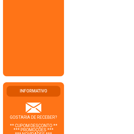
INFORMATIVO
GOSTARIA DE RECEBER?
** CUPOM DESCONTO **
*** PROMOÇÕES ***