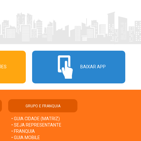
ÕES
BAIXAR APP
GRUPO E FRANQUIA
• GUIA CIDADE (MATRIZ)
• SEJA REPRESENTANTE
• FRANQUIA
• GUIA MOBILE