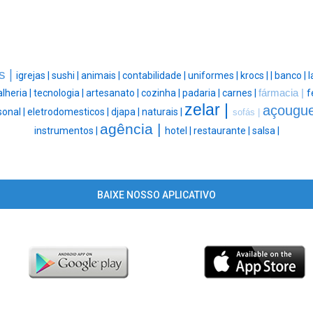
s |
igrejas |
sushi |
animais |
contabilidade |
uniformes |
krocs |
|
banco |
l
alheria |
tecnologia |
artesanato |
cozinha |
padaria |
carnes |
fármacia |
f
zelar |
açougu
sonal |
eletrodomesticos |
djapa |
naturais |
sofás |
agência |
instrumentos |
hotel |
restaurante |
salsa |
BAIXE NOSSO APLICATIVO