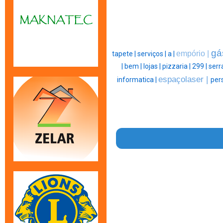
gá
empório |
tapete |
serviços |
a |
|
bem |
lojas |
pizzaria |
299 |
serr
espaçolaser |
informatica |
per