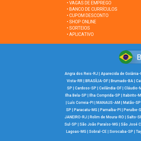
• VAGAS DE EMPREGO
• BANCO DE CURRÍCULOS
• CUPOM DESCONTO
• SHOP ONLINE
• SORTEIOS
• APLICATIVO
Angra dos Reis-RJ
|
Aparecida de Goiânia
Vista-RR
|
BRASÍLIA-DF
|
Brumado-BA
|
Ca
SP
|
Cardoso-SP
|
Ceilândia-DF
|
Cláudio-
Ilha Bela-SP
|
Ilha Comprida-SP
|
Itabirito-
|
Luís Correia-PI
|
MANAUS-AM
|
Matão-SP
SP
|
Paracatu-MG
|
Parnaíba-PI
|
Peruíbe-
JANEIRO-RJ
|
Rolim de Moura-RO
|
Salto-S
Sul-SP
|
São João Paraíso-MG
|
São José 
Lagoas-MG
|
Sobral-CE
|
Sorocaba-SP
|
Ta