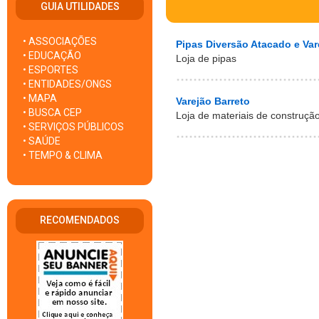
GUIA UTILIDADES
• ASSOCIAÇÕES
Pipas Diversão Atacado e Var
• EDUCAÇÃO
Loja de pipas
• ESPORTES
• ENTIDADES/ONGS
• MAPA
Varejão Barreto
• BUSCA CEP
Loja de materiais de construçã
• SERVIÇOS PÚBLICOS
• SAÚDE
• TEMPO & CLIMA
RECOMENDADOS