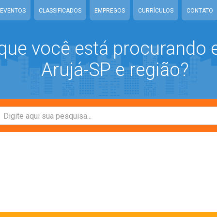
EVENTOS
CLASSIFICADOS
EMPREGOS
CURRÍCULOS
CONTATO
que você está procurando
Arujá-SP e região?