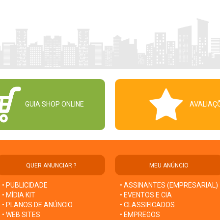
GUIA SHOP ONLINE
AVALIAÇ
QUER ANUNCIAR ?
MEU ANÚNCIO
• PUBLICIDADE
• ASSINANTES (EMPRESARIAL)
• MÍDIA KIT
• EVENTOS E CIA
• PLANOS DE ANÚNCIO
• CLASSIFICADOS
• WEB SITES
• EMPREGOS