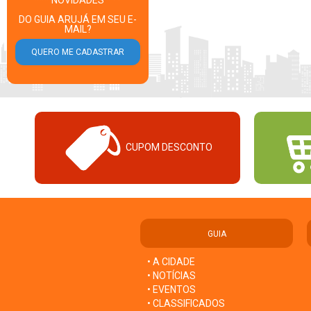
*** NOVIDADES ***
DO GUIA ARUJÁ EM SEU E-
MAIL?
CUPOM DESCONTO
GUIA
• A CIDADE
• NOTÍCIAS
• EVENTOS
• CLASSIFICADOS