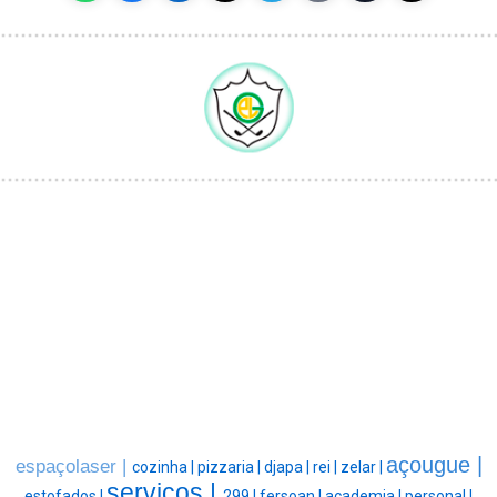
açougue |
espaçolaser |
cozinha |
pizzaria |
djapa |
rei |
zelar |
serviços |
estofados |
299 |
fersoan |
academia |
personal |