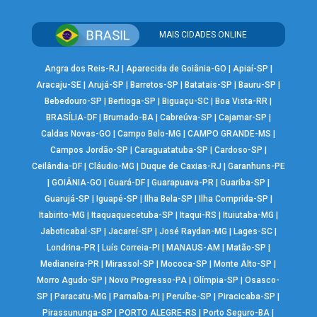
MAIS CIDADES ONLINE
Angra dos Reis-RJ
|
Aparecida de Goiânia-GO
|
Apiaí-SP
|
Aracaju-SE
|
Arujá-SP
|
Barretos-SP
|
Batatais-SP
|
Bauru-SP
|
Bebedouro-SP
|
Bertioga-SP
|
Biguaçu-SC
|
Boa Vista-RR
|
BRASÍLIA-DF
|
Brumado-BA
|
Cabreúva-SP
|
Cajamar-SP
|
Caldas Novas-GO
|
Campo Belo-MG
|
CAMPO GRANDE-MS
|
Campos Jordão-SP
|
Caraguatatuba-SP
|
Cardoso-SP
|
Ceilândia-DF
|
Cláudio-MG
|
Duque de Caxias-RJ
|
Garanhuns-PE
|
GOIÂNIA-GO
|
Guará-DF
|
Guarapuava-PR
|
Guariba-SP
|
Guarujá-SP
|
Iguapé-SP
|
Ilha Bela-SP
|
Ilha Comprida-SP
|
Itabirito-MG
|
Itaquaquecetuba-SP
|
Itaqui-RS
|
Ituiutaba-MG
|
Jaboticabal-SP
|
Jacareí-SP
|
José Raydan-MG
|
Lages-SC
|
Londrina-PR
|
Luís Correia-PI
|
MANAUS-AM
|
Matão-SP
|
Medianeira-PR
|
Mirassol-SP
|
Mococa-SP
|
Monte Alto-SP
|
Morro Agudo-SP
|
Novo Progresso-PA
|
Olímpia-SP
|
Osasco-
SP
|
Paracatu-MG
|
Parnaíba-PI
|
Peruíbe-SP
|
Piracicaba-SP
|
Pirassununga-SP
|
PORTO ALEGRE-RS
|
Porto Seguro-BA
|