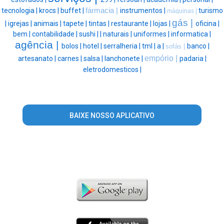
tecnologia |
krocs |
buffet |
fármacia |
instrumentos |
turismo
máquinas |
gás |
|
igrejas |
animais |
tapete |
tintas |
restaurante |
lojas |
oficina |
bem |
contabilidade |
sushi |
|
naturais |
uniformes |
informatica |
agência |
bolos |
hotel |
serralheria |
tml |
a |
banco |
sofás |
empório |
artesanato |
carnes |
salsa |
lanchonete |
padaria |
eletrodomesticos |
BAIXE NOSSO APLICATIVO