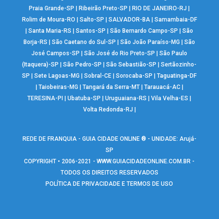
Praia Grande-SP
|
Ribeirão Preto-SP
|
RIO DE JANEIRO-RJ
|
Rolim de Moura-RO
|
Salto-SP
|
SALVADOR-BA
|
Samambaia-DF
|
Santa Maria-RS
|
Santos-SP
|
São Bernardo Campo-SP
|
São
Borja-RS
|
São Caetano do Sul-SP
|
São João Paraíso-MG
|
São
José Campos-SP
|
São José do Rio Preto-SP
|
São Paulo
(Itaquera)-SP
|
São Pedro-SP
|
São Sebastião-SP
|
Sertãozinho-
SP
|
Sete Lagoas-MG
|
Sobral-CE
|
Sorocaba-SP
|
Taguatinga-DF
|
Taiobeiras-MG
|
Tangará da Serra-MT
|
Tarauacá-AC
|
TERESINA-PI
|
Ubatuba-SP
|
Uruguaiana-RS
|
Vila Velha-ES
|
Volta Redonda-RJ
|
REDE DE FRANQUIA - GUIA CIDADE ONLINE ® - UNIDADE: Arujá-
SP
COPYRIGHT • 2006-2021 -
WWW.GUIACIDADEONLINE.COM.BR
-
TODOS OS DIREITOS RESERVADOS
POLÍTICA DE PRIVACIDADE E TERMOS DE USO