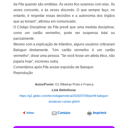
da Fifa quando são emitidas. Às vezes fico surpreso com elas. Às
vezes concordo, e às vezes discordo. O que sempre faço, no
entanto, é respeitar essas decisões e a autonomia dos órgãos
que as tomam", afirmou em comunicado.
O Código Disciplinar da Fifa prevê que uma medida disciplinar,
como um cartão vermelho, pode ser suspensa total ou
parcialmente.
Mesmo com a explicação de Infantino, alguns usuários criticaram
Balogun diretamente. "Um cartão vermelho é um cartão
vermelho", disse uma pessoa. "Se você fosse um atleta ético, não
jogaria hoje", escreveu outra.
Comentários após Fifa anular expulsão de Balogun
Reprodução
Autor/Fonte:
G1 Ribeirao Preto e Franca
Link Referência:
https://g1.globo.com/tecnologia/noticia/2026/07/06/perfil-balogun-
anulacao-cartao.ghtml
Contato
Imprimir
Voltar