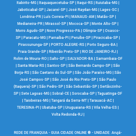
Itabirito-MG
|
Itaquaquecetuba-SP
|
Itaqui-RS
|
Ituiutaba-MG
|
Jaboticabal-SP
|
Jacareí-SP
|
José Raydan-MG
|
Lages-SC
|
Londrina-PR
|
Luís Correia-PI
|
MANAUS-AM
|
Matão-SP
|
Medianeira-PR
|
Mirassol-SP
|
Mococa-SP
|
Monte Alto-SP
|
Morro Agudo-SP
|
Novo Progresso-PA
|
Olímpia-SP
|
Osasco-
SP
|
Paracatu-MG
|
Parnaíba-PI
|
Peruíbe-SP
|
Piracicaba-SP
|
Pirassununga-SP
|
PORTO ALEGRE-RS
|
Porto Seguro-BA
|
Praia Grande-SP
|
Ribeirão Preto-SP
|
RIO DE JANEIRO-RJ
|
Rolim de Moura-RO
|
Salto-SP
|
SALVADOR-BA
|
Samambaia-DF
|
Santa Maria-RS
|
Santos-SP
|
São Bernardo Campo-SP
|
São
Borja-RS
|
São Caetano do Sul-SP
|
São João Paraíso-MG
|
São
José Campos-SP
|
São José do Rio Preto-SP
|
São Paulo
(Itaquera)-SP
|
São Pedro-SP
|
São Sebastião-SP
|
Sertãozinho-
SP
|
Sete Lagoas-MG
|
Sobral-CE
|
Sorocaba-SP
|
Taguatinga-DF
|
Taiobeiras-MG
|
Tangará da Serra-MT
|
Tarauacá-AC
|
TERESINA-PI
|
Ubatuba-SP
|
Uruguaiana-RS
|
Vila Velha-ES
|
Volta Redonda-RJ
|
REDE DE FRANQUIA - GUIA CIDADE ONLINE ® - UNIDADE: Arujá-