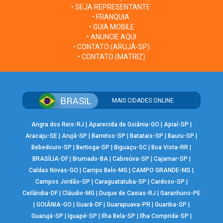
• SEJA REPRESENTANTE
• FRANQUIA
• GUIA MOBILE
• ANUNCIE AQUI
• CONTATO (ARUJÁ-SP)
• CONTATO (MATRIZ)
MAIS CIDADES ONLINE
Angra dos Reis-RJ
|
Aparecida de Goiânia-GO
|
Apiaí-SP
|
Aracaju-SE
|
Arujá-SP
|
Barretos-SP
|
Batatais-SP
|
Bauru-SP
|
Bebedouro-SP
|
Bertioga-SP
|
Biguaçu-SC
|
Boa Vista-RR
|
BRASÍLIA-DF
|
Brumado-BA
|
Cabreúva-SP
|
Cajamar-SP
|
Caldas Novas-GO
|
Campo Belo-MG
|
CAMPO GRANDE-MS
|
Campos Jordão-SP
|
Caraguatatuba-SP
|
Cardoso-SP
|
Ceilândia-DF
|
Cláudio-MG
|
Duque de Caxias-RJ
|
Garanhuns-PE
|
GOIÂNIA-GO
|
Guará-DF
|
Guarapuava-PR
|
Guariba-SP
|
Guarujá-SP
|
Iguapé-SP
|
Ilha Bela-SP
|
Ilha Comprida-SP
|