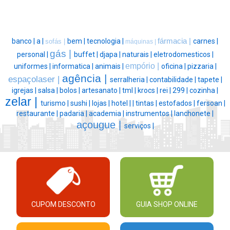
banco |
a |
bem |
tecnologia |
fármacia |
carnes |
sofás |
máquinas |
gás |
personal |
buffet |
djapa |
naturais |
eletrodomesticos |
empório |
uniformes |
informatica |
animais |
oficina |
pizzaria |
agência |
espaçolaser |
serralheria |
contabilidade |
tapete |
igrejas |
salsa |
bolos |
artesanato |
tml |
krocs |
rei |
299 |
cozinha |
zelar |
turismo |
sushi |
lojas |
hotel |
|
tintas |
estofados |
fersoan |
restaurante |
padaria |
academia |
instrumentos |
lanchonete |
açougue |
serviços |
CUPOM DESCONTO
GUIA SHOP ONLINE