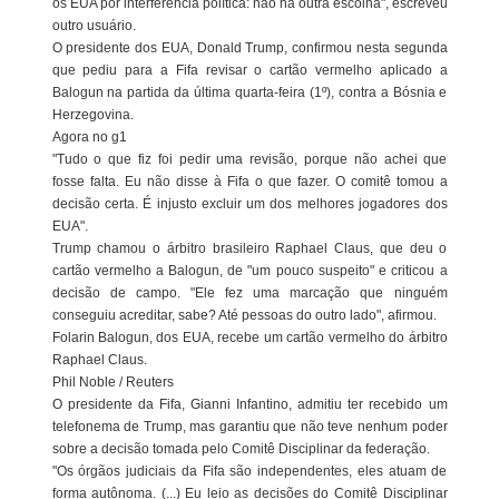
os EUA por interferência política: não há outra escolha", escreveu
outro usuário.
O presidente dos EUA, Donald Trump, confirmou nesta segunda
que pediu para a Fifa revisar o cartão vermelho aplicado a
Balogun na partida da última quarta-feira (1º), contra a Bósnia e
Herzegovina.
Agora no g1
"Tudo o que fiz foi pedir uma revisão, porque não achei que
fosse falta. Eu não disse à Fifa o que fazer. O comitê tomou a
decisão certa. É injusto excluir um dos melhores jogadores dos
EUA".
Trump chamou o árbitro brasileiro Raphael Claus, que deu o
cartão vermelho a Balogun, de "um pouco suspeito" e criticou a
decisão de campo. "Ele fez uma marcação que ninguém
conseguiu acreditar, sabe? Até pessoas do outro lado", afirmou.
Folarin Balogun, dos EUA, recebe um cartão vermelho do árbitro
Raphael Claus.
Phil Noble / Reuters
O presidente da Fifa, Gianni Infantino, admitiu ter recebido um
telefonema de Trump, mas garantiu que não teve nenhum poder
sobre a decisão tomada pelo Comitê Disciplinar da federação.
"Os órgãos judiciais da Fifa são independentes, eles atuam de
forma autônoma. (...) Eu leio as decisões do Comitê Disciplinar