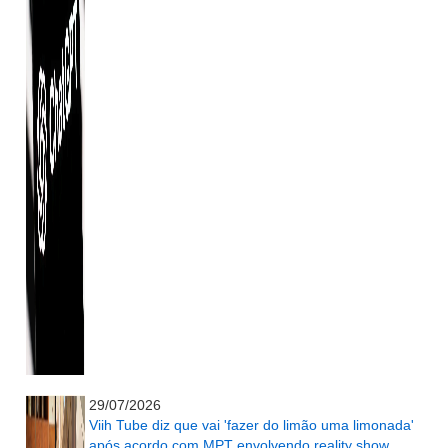
...........................................................
29/07/2026
Viih Tube diz que vai 'fazer do limão uma limonada'
após acordo com MPT envolvendo reality show