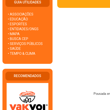
GUIA UTILIDADES
• ASSOCIAÇÕES
• EDUCAÇÃO
• ESPORTES
• ENTIDADES/ONGS
• MAPA
• BUSCA CEP
• SERVIÇOS PÚBLICOS
• SAÚDE
• TEMPO & CLIMA
RECOMENDADOS
Pousada em 