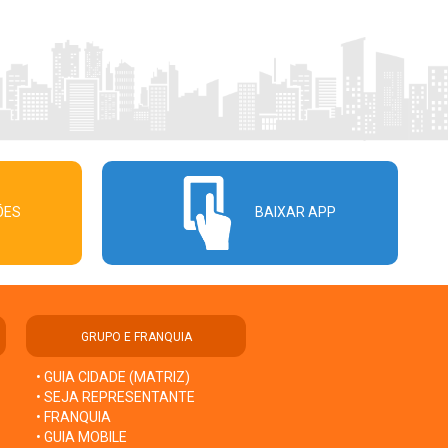
ÕES
BAIXAR APP
GRUPO E FRANQUIA
• GUIA CIDADE (MATRIZ)
• SEJA REPRESENTANTE
• FRANQUIA
• GUIA MOBILE