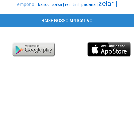
zelar |
empório |
banco |
salsa |
rei |
tml |
padaria |
BAIXE NOSSO APLICATIVO