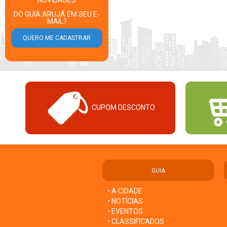
*** NOVIDADES ***
DO GUIA ARUJÁ EM SEU E-
MAIL?
CUPOM DESCONTO
GUIA
• A CIDADE
• NOTÍCIAS
• EVENTOS
• CLASSIFICADOS