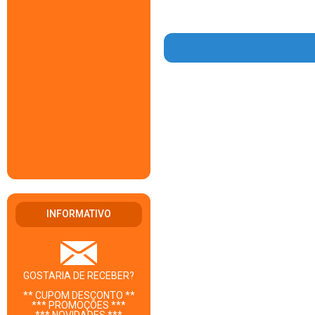
INFORMATIVO
GOSTARIA DE RECEBER?
** CUPOM DESCONTO **
*** PROMOÇÕES ***