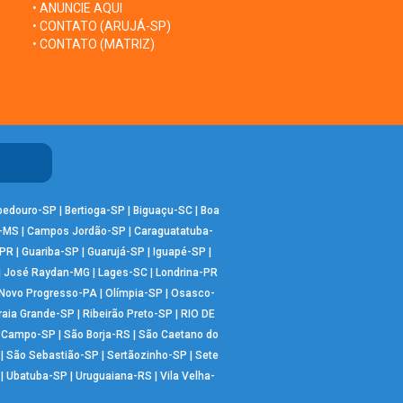
• ANUNCIE AQUI
• CONTATO (ARUJÁ-SP)
• CONTATO (MATRIZ)
bedouro-SP
|
Bertioga-SP
|
Biguaçu-SC
|
Boa
-MS
|
Campos Jordão-SP
|
Caraguatatuba-
-PR
|
Guariba-SP
|
Guarujá-SP
|
Iguapé-SP
|
|
José Raydan-MG
|
Lages-SC
|
Londrina-PR
Novo Progresso-PA
|
Olímpia-SP
|
Osasco-
raia Grande-SP
|
Ribeirão Preto-SP
|
RIO DE
o Campo-SP
|
São Borja-RS
|
São Caetano do
|
São Sebastião-SP
|
Sertãozinho-SP
|
Sete
|
Ubatuba-SP
|
Uruguaiana-RS
|
Vila Velha-