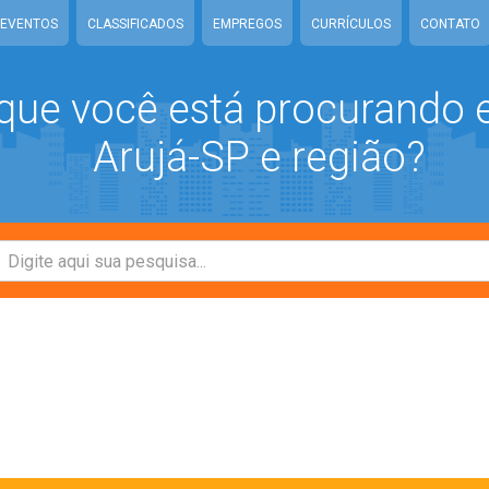
EVENTOS
CLASSIFICADOS
EMPREGOS
CURRÍCULOS
CONTATO
que você está procurando
Arujá-SP e região?