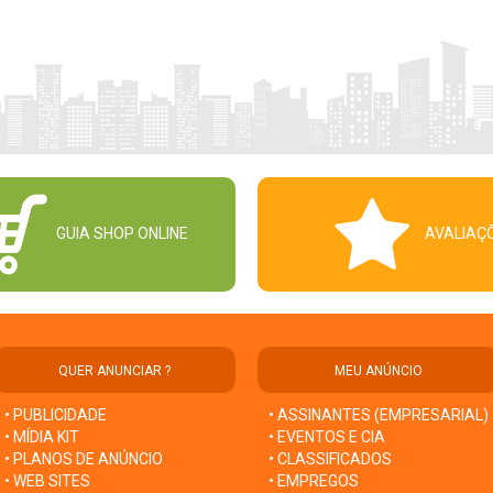
GUIA SHOP ONLINE
AVALIAÇ
QUER ANUNCIAR ?
MEU ANÚNCIO
• PUBLICIDADE
• ASSINANTES (EMPRESARIAL)
• MÍDIA KIT
• EVENTOS E CIA
• PLANOS DE ANÚNCIO
• CLASSIFICADOS
• WEB SITES
• EMPREGOS