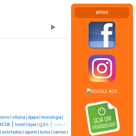
APOIO
rismo |
oficina |
djapa |
tecnologia |
cia |
gás |
hotel |
lojas |
sofás |
|
estofados |
tapete |
bolos |
carnes |