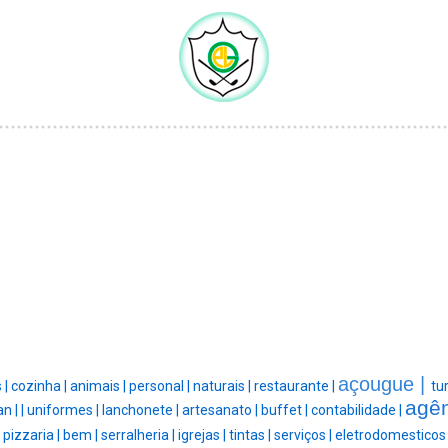
açougue |
 |
cozinha |
animais |
personal |
naturais |
restaurante |
tu
agên
an |
|
uniformes |
lanchonete |
artesanato |
buffet |
contabilidade |
pizzaria |
bem |
serralheria |
igrejas |
tintas |
serviços |
eletrodomesticos 
|