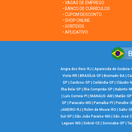
• VAGAS DE EMPREGO
• BANCO DE CURRÍCULOS
• CUPOM DESCONTO
• SHOP ONLINE
• SORTEIOS
• APLICATIVO
Angra dos Reis-RJ
|
Aparecida de Goiânia
Vista-RR
|
BRASÍLIA-DF
|
Brumado-BA
|
Ca
SP
|
Cardoso-SP
|
Ceilândia-DF
|
Cláudio-
Ilha Bela-SP
|
Ilha Comprida-SP
|
Itabirito-
|
Luís Correia-PI
|
MANAUS-AM
|
Matão-SP
SP
|
Paracatu-MG
|
Parnaíba-PI
|
Peruíbe-
JANEIRO-RJ
|
Rolim de Moura-RO
|
Salto-S
Sul-SP
|
São João Paraíso-MG
|
São José 
Lagoas-MG
|
Sobral-CE
|
Sorocaba-SP
|
Ta