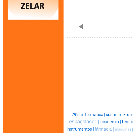
299 |
informatica |
sushi |
a |
krocs
espaçolaser |
academia |
ferso
instrumentos |
fármacia |
máquinas 