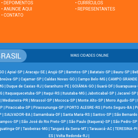
• DEPOIMENTOS
• CURRÍCULOS
• ANUNCIE AQUI
• REPRESENTANTES
• CONTATO
MAIS CIDADES ONLINE
-GO
|
Apiaí-SP
|
Aracaju-SE
|
Arujá-SP
|
Barretos-SP
|
Batatais-SP
|
Bauru-SP
|
Be
breúva-SP
|
Cajamar-SP
|
Caldas Novas-GO
|
Campo Belo-MG
|
CAMPO GRANDE
MG
|
Duque de Caxias-RJ
|
Garanhuns-PE
|
GOIÂNIA-GO
|
Guará-DF
|
Guarapuava
MG
|
Itaquaquecetuba-SP
|
Itaqui-RS
|
Ituiutaba-MG
|
Jaboticabal-SP
|
Jacareí-SP
|
Medianeira-PR
|
Mirassol-SP
|
Mococa-SP
|
Monte Alto-SP
|
Morro Agudo-SP
|
SP
|
Piracicaba-SP
|
Pirassununga-SP
|
PORTO ALEGRE-RS
|
Porto Seguro-BA
|
P
P
|
SALVADOR-BA
|
Samambaia-DF
|
Santa Maria-RS
|
Santos-SP
|
São Bernard
Campos-SP
|
São José do Rio Preto-SP
|
São Paulo (Itaquera)-SP
|
São Pedro-SP
guatinga-DF
|
Taiobeiras-MG
|
Tangará da Serra-MT
|
Tarauacá-AC
|
TERESINA-PI
ES
|
Volta Redonda-RJ
|